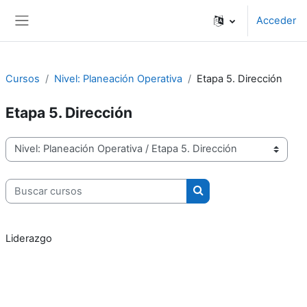
Salta al contenido principal
Acceder
Panel lateral
Cursos
Nivel: Planeación Operativa
Etapa 5. Dirección
Etapa 5. Dirección
Categorías
Buscar cursos
Buscar cursos
Liderazgo